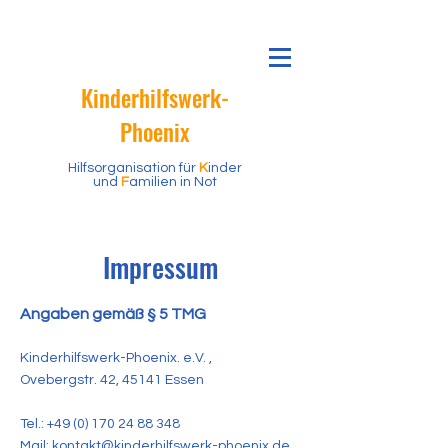
K
inderhilfswerk
-
P
hoenix
H
ilfsorganisation für
K
inder
und
F
amilien in Not
Impressum
Angaben gemäß § 5 TMG
Kinderhilfswerk-Phoenix. e.V. ,
Ovebergstr. 42, 45141 Essen
Tel.: +49 (0) 170 24 88 348
Mail: kontakt@kinderhilfswerk-phoenix.de