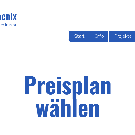
oenix
en in Not
Start
Info
Projekte
Preisplan
wählen