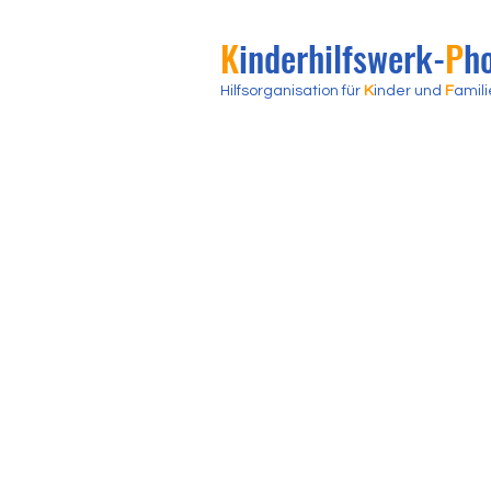
K
inderhilfswerk
-
P
h
H
ilfsorganisation für
K
inder und
F
amili