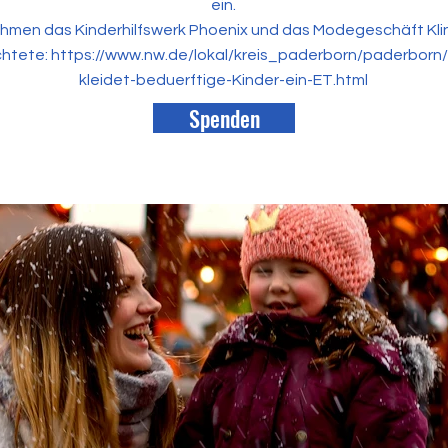
ein.
hmen das Kinderhilfswerk Phoenix und das Modegeschäft Kli
chtete:
https://www.nw.de/lokal/kreis_paderborn/paderborn
kleidet-beduerftige-Kinder-ein-ET.html
Spenden