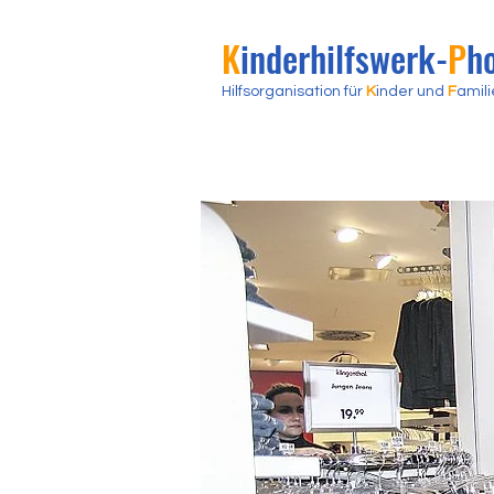
K
inderhilfswerk
-
P
h
H
ilfsorganisation für
K
inder und
F
amili