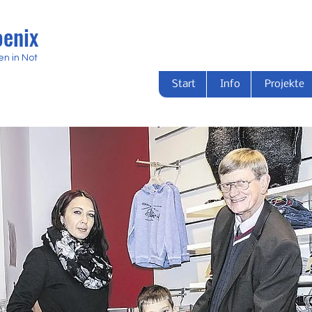
oenix
en in Not
Start
Info
Projekte