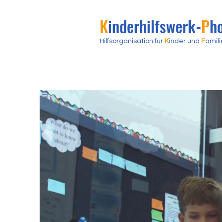
K
inderhilfswerk
-
P
h
H
ilfsorganisation für
K
inder und
F
amili