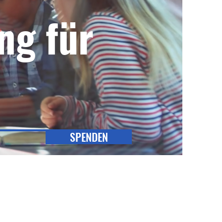
ng für
t
SPENDEN