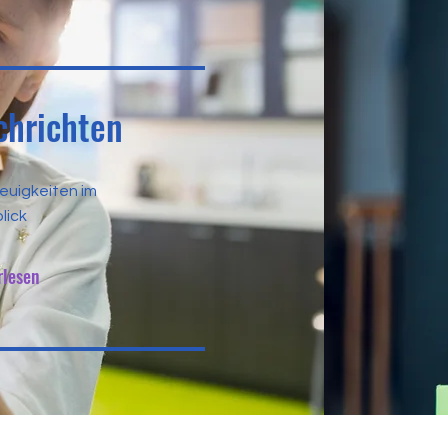
chrichten
Neuigkeiten im
lick
rlesen