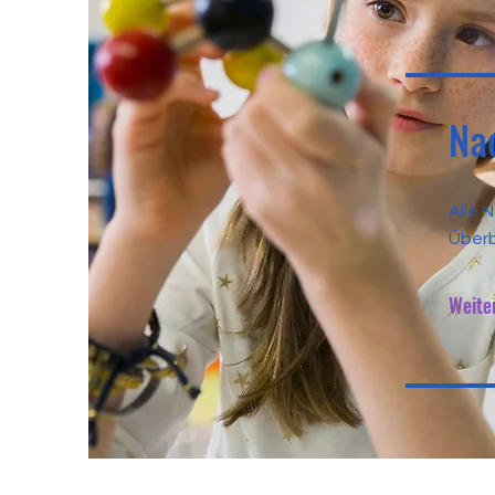
Na
Alle 
Überb
Weite