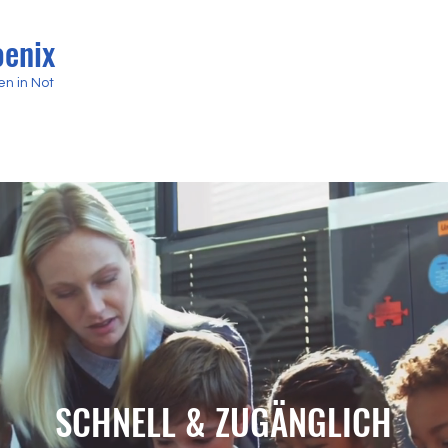
oenix
en in Not
Start
Info
Projekte
SCHNELL & ZUGÄNGLICH