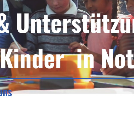
 & Unterstützu
Kinder in No
uns