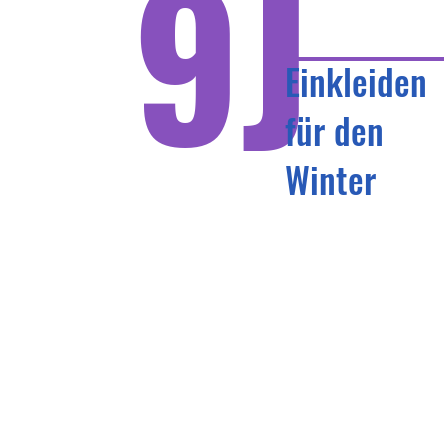
9J
Einkleiden
für den
Winter